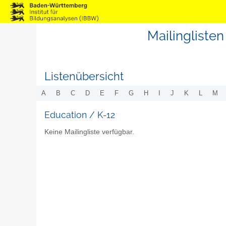
Mailinglist
Listenübersicht
A
B
C
D
E
F
G
H
I
J
K
L
M
Education / K-12
Keine Mailingliste verfügbar.