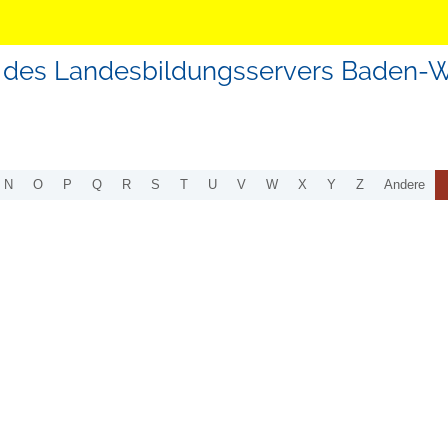
en des Landesbildungsservers Baden-
N
O
P
Q
R
S
T
U
V
W
X
Y
Z
Andere